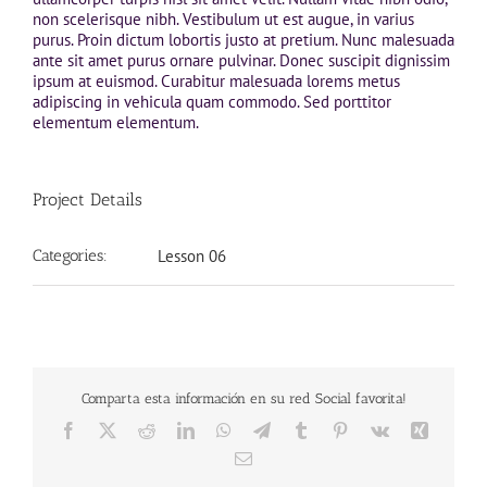
non scelerisque nibh. Vestibulum ut est augue, in varius
purus. Proin dictum lobortis justo at pretium. Nunc malesuada
ante sit amet purus ornare pulvinar. Donec suscipit dignissim
ipsum at euismod. Curabitur malesuada lorems metus
adipiscing in vehicula quam commodo. Sed porttitor
elementum elementum.
Project Details
Categories:
Lesson 06
Comparta esta información en su red Social favorita!
Facebook
X
Reddit
LinkedIn
WhatsApp
Telegram
Tumblr
Pinterest
Vk
Xing
Correo
electrónico