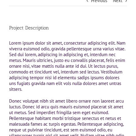
Previous
Next
Project Description
Lorem ipsum dolor sit amet, consectetur adipiscing elit. Nam
viverra euismod odio, gravida pellentesque urna varius vitae.
Sed dui lorem, adipiscing in adipiscing et, interdum nec
metus. Mauris ultricies, justo eu convallis placerat, felis enim
ornare nisi, vitae mattis nulla ante id dui. Ut lectus purus,
commodo et tincidunt vel, interdum sed lectus. Vestibulum
adipiscing tempor nisi id elementu sadips ipsums dolores
uns fugiats gravida nam elit vols nulla dolores amet untras
sitsers.
Donec volutpat nibh sit amet libero ornare non laoreet arcu
luctus. Donec id arcu quis mauris euismod placerat sit amet
ut metus. Sed imperdiet fringilla sem eget euismod.
Pellentesque habitant morbi tristique senectus et netus et
malesuada fames ac turpis egestas. Pellentesque adipiscing,
neque ut pulvinar tincidunt, est sem euismod odio, eu
ullamcorper turpis nisl sit amet velit. Nullam vitae nibh odio,