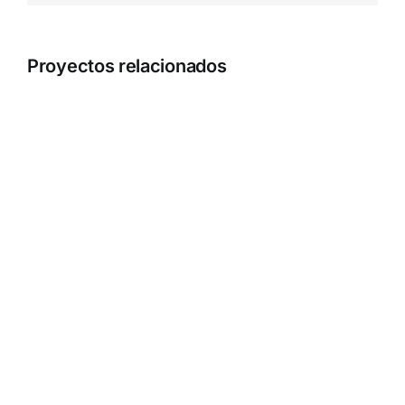
Proyectos relacionados
Lesson
Lesson
6-
6-
1
2