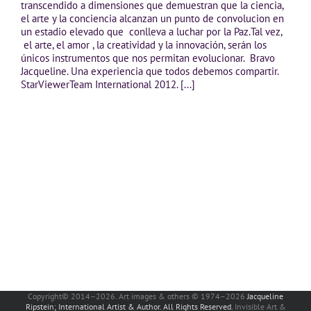
transcendido a dimensiones que demuestran que la ciencia,
el arte y la conciencia alcanzan un punto de convolucion en
un estadio elevado que conlleva a luchar por la Paz.Tal vez,
el arte, el amor , la creatividad y la innovación, serán los
únicos instrumentos que nos permitan evolucionar. Bravo
Jacqueline. Una experiencia que todos debemos compartir.
StarViewerTeam International 2012. [...]
Copyright© 2014–2026. Art images & others © 1974–2026
Jacqueline
Ripstein; International Artist & Author. All Rights Reserved.
Invisible Art &