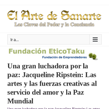
Saltar
al
contenido
Ir a...
Una gran luchadora por la
paz: Jacqueline Ripstein: Las
artes y las fuerzas creativas al
servicio del amor y la Paz
Mundial
Una gran luchadora por la paz: Jacqueline Ripstein: Las artes