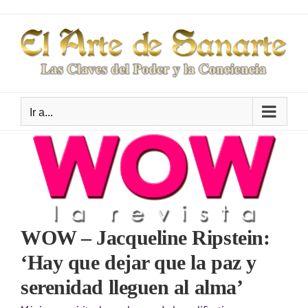
Saltar
al
contenido
Ir a...
WOW – Jacqueline Ripstein:
‘Hay que dejar que la paz y
serenidad lleguen al alma’