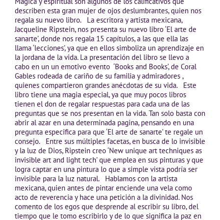
Mágica y espiritual son algunos de los calificativos que
describen esta gran mujer de ojos deslumbrantes, quien nos
regala su nuevo libro. La escritora y artista mexicana,
Jacqueline Ripstein, nos presenta su nuevo libro ‘El arte de
sanarte’, donde nos regala 15 capítulos, a las que ella las
llama ‘lecciones’, ya que en ellos simboliza un aprendizaje en
la jordana de la vida. La presentación del libro se llevo a
cabo en un un emotivo evento ‘Books and Books’, de Coral
Gables rodeada de cariño de su familia y admiradores ,
quienes compartieron grandes anécdotas de su vida. Este
libro tiene una magia especial, ya que muy pocos libros
tienen el don de regalar respuestas para cada una de las
preguntas que se nos presentan en la vida. Tan solo basta con
abrir al azar en una determinada pagina, pensando en una
pregunta especifica para que ‘El arte de sanarte’ te regale un
consejo. Entre sus múltiples facetas, en busca de lo invisible
y la luz de Dios, Ripstein creo ‘New unique art techniques as
invisible art and light tech’ que emplea en sus pinturas y que
logra captar en una pintura lo que a simple vista podría ser
invisible para la luz natural. Hablamos con la artista
mexicana, quien antes de pintar enciende una vela como
acto de reverencia y hace una petición a la divinidad. Nos
comento de los egos que desprende al escribir su libro, del
tiempo que le tomo escribirlo y de lo que significa la paz en