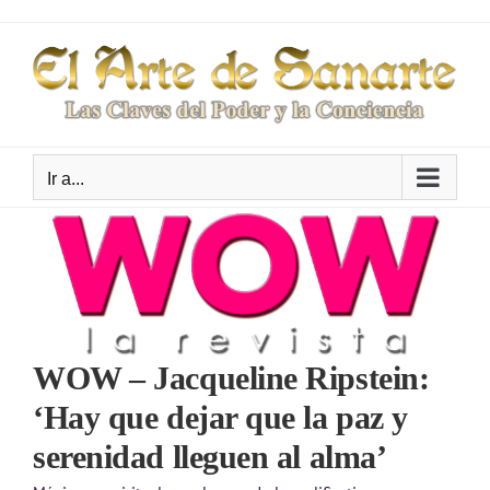
Saltar
al
contenido
Ir a...
WOW – Jacqueline Ripstein:
‘Hay que dejar que la paz y
serenidad lleguen al alma’