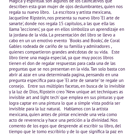
Mágica y espiritual son algunos de los calificativos que
describen esta gran mujer de ojos deslumbrantes, quien nos
regala su nuevo libro. La escritora y artista mexicana,
Jacqueline Ripstein, nos presenta su nuevo libro ‘El arte de
sanarte’, donde nos regala 15 capítulos, a las que ella las
llama ‘lecciones’, ya que en ellos simboliza un aprendizaje en
la jordana de la vida. La presentación del libro se llevo a
cabo en un un emotivo evento ‘Books and Books’, de Coral
Gables rodeada de cariño de su familia y admiradores ,
quienes compartieron grandes anécdotas de su vida. Este
libro tiene una magia especial, ya que muy pocos libros
tienen el don de regalar respuestas para cada una de las
preguntas que se nos presentan en la vida. Tan solo basta con
abrir al azar en una determinada pagina, pensando en una
pregunta especifica para que ‘El arte de sanarte’ te regale un
consejo. Entre sus múltiples facetas, en busca de lo invisible
y la luz de Dios, Ripstein creo ‘New unique art techniques as
invisible art and light tech’ que emplea en sus pinturas y que
logra captar en una pintura lo que a simple vista podría ser
invisible para la luz natural. Hablamos con la artista
mexicana, quien antes de pintar enciende una vela como
acto de reverencia y hace una petición a la divinidad. Nos
comento de los egos que desprende al escribir su libro, del
tiempo que le tomo escribirlo y de lo que significa la paz en