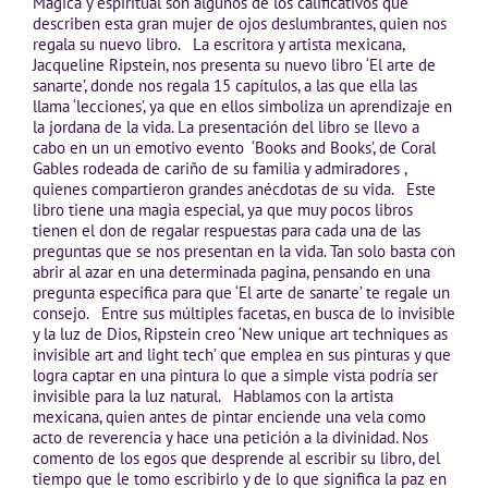
Mágica y espiritual son algunos de los calificativos que
describen esta gran mujer de ojos deslumbrantes, quien nos
regala su nuevo libro. La escritora y artista mexicana,
Jacqueline Ripstein, nos presenta su nuevo libro ‘El arte de
sanarte’, donde nos regala 15 capítulos, a las que ella las
llama ‘lecciones’, ya que en ellos simboliza un aprendizaje en
la jordana de la vida. La presentación del libro se llevo a
cabo en un un emotivo evento ‘Books and Books’, de Coral
Gables rodeada de cariño de su familia y admiradores ,
quienes compartieron grandes anécdotas de su vida. Este
libro tiene una magia especial, ya que muy pocos libros
tienen el don de regalar respuestas para cada una de las
preguntas que se nos presentan en la vida. Tan solo basta con
abrir al azar en una determinada pagina, pensando en una
pregunta especifica para que ‘El arte de sanarte’ te regale un
consejo. Entre sus múltiples facetas, en busca de lo invisible
y la luz de Dios, Ripstein creo ‘New unique art techniques as
invisible art and light tech’ que emplea en sus pinturas y que
logra captar en una pintura lo que a simple vista podría ser
invisible para la luz natural. Hablamos con la artista
mexicana, quien antes de pintar enciende una vela como
acto de reverencia y hace una petición a la divinidad. Nos
comento de los egos que desprende al escribir su libro, del
tiempo que le tomo escribirlo y de lo que significa la paz en