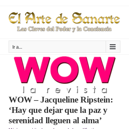
Saltar
al
contenido
Ir a...
WOW – Jacqueline Ripstein:
‘Hay que dejar que la paz y
serenidad lleguen al alma’