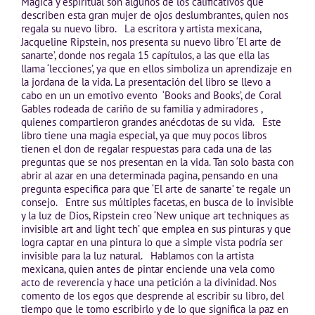
Mágica y espiritual son algunos de los calificativos que
describen esta gran mujer de ojos deslumbrantes, quien nos
regala su nuevo libro. La escritora y artista mexicana,
Jacqueline Ripstein, nos presenta su nuevo libro ‘El arte de
sanarte’, donde nos regala 15 capítulos, a las que ella las
llama ‘lecciones’, ya que en ellos simboliza un aprendizaje en
la jordana de la vida. La presentación del libro se llevo a
cabo en un un emotivo evento ‘Books and Books’, de Coral
Gables rodeada de cariño de su familia y admiradores ,
quienes compartieron grandes anécdotas de su vida. Este
libro tiene una magia especial, ya que muy pocos libros
tienen el don de regalar respuestas para cada una de las
preguntas que se nos presentan en la vida. Tan solo basta con
abrir al azar en una determinada pagina, pensando en una
pregunta especifica para que ‘El arte de sanarte’ te regale un
consejo. Entre sus múltiples facetas, en busca de lo invisible
y la luz de Dios, Ripstein creo ‘New unique art techniques as
invisible art and light tech’ que emplea en sus pinturas y que
logra captar en una pintura lo que a simple vista podría ser
invisible para la luz natural. Hablamos con la artista
mexicana, quien antes de pintar enciende una vela como
acto de reverencia y hace una petición a la divinidad. Nos
comento de los egos que desprende al escribir su libro, del
tiempo que le tomo escribirlo y de lo que significa la paz en