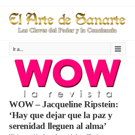
Saltar
al
contenido
Ir a...
WOW – Jacqueline Ripstein:
‘Hay que dejar que la paz y
serenidad lleguen al alma’